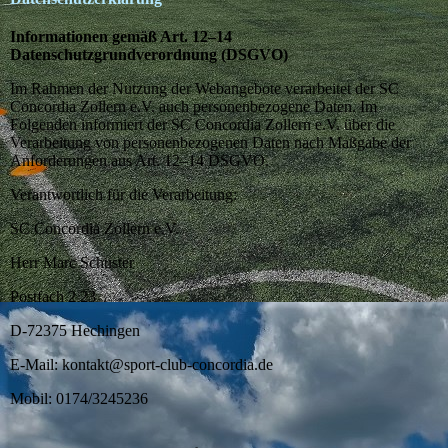
Informationen gemäß Art. 12–14
Datenschutzgrundverordnung (DSGVO)
Im Rahmen der Nutzung der Webangebote verarbeitet der SC
Concordia Zollern e.V. auch personenbezogene Daten. Im
Folgenden informiert der SC Concordia Zollern e.V. über die
Verarbeitung von personenbezogenen Daten nach Maßgabe der
Anforderungen aus Art. 12–14 DSGVO.
Verantwortlich für die Verarbeitung:
SC Concordia Zollern e.V.
Herr Marc Schuster
Postfach 2 23
D-72375 Hechingen
E-Mail: kontakt@sport-club-concordia.de
Mobil: 0174/3245236