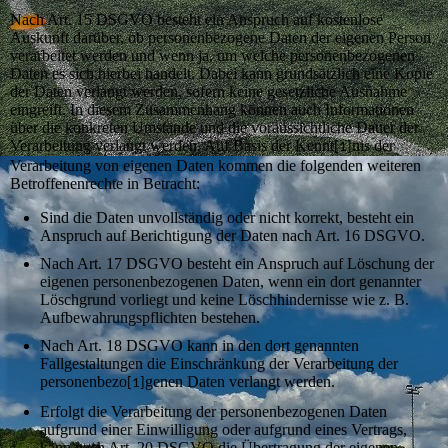
Nach Art. 15 DSGVO besteht ein Anspruch auf kostenlose
Auskunft darüber, ob personenbezogene Daten der eigenen Person
verarbeitet werden und wenn ja, um welche personenbezogenen
Daten es sich hierbei handelt. Dabei kann grundsätzlich eine Kopie
der Daten verlangt werden, sofern keine gesetzliche Ausnahme
eingreift. In diesem Zusammenhang können auch Informationen
über die konkreten Umstände und die voraussichtliche Dauer der
Verarbeitung verlangt werden. Auf Basis der Kennt
nis der
[1]
Verarbeitung von eigenen Daten kommen die folgenden weiteren
Betroffenenrechte in Betracht:
Sind die Daten unvollständig oder nicht korrekt, besteht ein
Anspruch auf Berichtigung der Daten nach Art. 16 DSGVO.
Nach Art. 17 DSGVO besteht ein Anspruch auf Löschung der
eigenen personenbezogenen Daten, wenn ein dort genannter
Löschgrund vorliegt und keine Löschhindernisse wie z. B.
Aufbewahrungspflichten bestehen.
Nach Art. 18 DSGVO kann in den dort genannten
Fallgestaltungen die Einschränkung der Verarbeitung der
personenbezo
genen Daten verlangt werden.
[1]
Erfolgt die Verarbeitung der personenbezogenen Daten
aufgrund einer Einwilligung oder aufgrund eines Vertrags,
kann nach Art. 20 DSGVO die Übertragung der eigenen