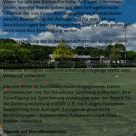
Wenn Sie uns per Kontaktformular Anfragen zukommen
lassen, werden Ihre Angaben aus dem Anfrageformular
inklusive der von Ihnen dort angegebenen Kontaktdaten
zwecks Bearbeitung der Anfrage und für den Fall von
Anschlussfragen bei uns gespeichert. Diese Daten geben wir
nicht ohne Ihre Einwilligung weiter.
Die Verarbeitung der in das Kontaktformular eingegebenen
Daten erfolgt somit ausschließlich auf Grundlage Ihrer
Einwilligung (Art. 6 Abs. 1 lit. a DSGVO). Sie können diese
Einwilligung jederzeit widerrufen. Dazu reicht eine formlose
Mitteilung per E-Mail an uns. Die Rechtmäßigkeit der bis zum
Widerruf erfolgten Datenverarbeitungsvorgänge bleibt vom
Widerruf unberührt.
Die von Ihnen im Kontaktformular eingegebenen Daten
verbleiben bei uns, bis Sie uns zur Löschung auffordern, Ihre
Einwilligung zur Speicherung widerrufen oder der Zweck für
die Datenspeicherung entfällt (z.B. nach abgeschlossener
Bearbeitung Ihrer Anfrage). Zwingende gesetzliche
Bestimmungen – insbesondere Aufbewahrungsfristen –
bleiben unberührt.
Hinweis auf Betroffenenrechte: