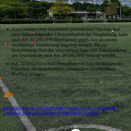
personenbezogenen Daten zu einem anderen Anbieter verlangt
werden. Statt der Übertragung kann auch die
Zurverfügungstellung der eigenen Daten in einem gängigen
Format verlangt werden.
Aus Gründen einer besonderen persönlichen Situation und
einer daraus folgenden Unzumutbarkeit der Verarbeitung, kann
nach Art. 21 DSGVO Widerspruch gegen eine ansonsten
rechtmäßige Verarbeitung eingelegt werden. Bis zur
Entscheidung über den Widerspruch kann eine Einschränkung
der Verarbeitung nach Art. 18 DSGVO verlangt werden.
Art. 22 DSGVO schützt Betroffene vor Entscheidungen im
Einzelfall, die ausschließlich automatisiert einschließlich
Profiling erfolgen.
Besuchen Sie uns auf Facebook! Werden Sie ein Fan unserer
Facebook Seite und erhalten Sie besondere Vorteile.