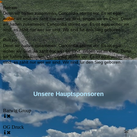
Refrain
Denn wir halten zusammen, Concordia stürmt vor. Es ist egal
woher wir sind, es zählt nur wer wir sind, singen wir im Chor. Denn
wir halten zusammen, Concordia stürmt vor. Es ist egal woher wir
sind, es zählt nur wer wir sind. Wir sind für den Sieg geboren.
Refrain
Denn wir halten zusammen, Concordia stürmt vor. Es ist egal
woher wir sind, es zählt nur wer wir sind, singen wir im Chor. Denn
wir halten zusammen, Concordia stürmt vor. Es ist egal woher wir
sind, es zählt nur wer wir sind. Wir sind für den Sieg geboren.
Unsere Hauptsponsoren
Barwig Group
OG Druck