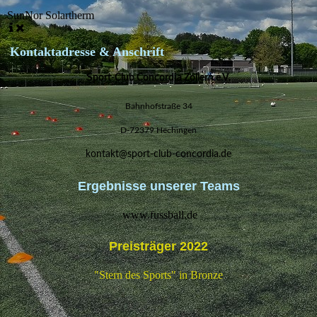
SunNor Solartherm
Kontaktadresse & Anschrift
S
port-Club Concordia Zollern e.V.
Bahnhofstraße 34
D-72379 Hechingen
kontakt@sport-club-concordia.de
Ergebnisse unserer Teams
www.fussball.de
Preisträger 2022
"Stern des Sports" in Bronze