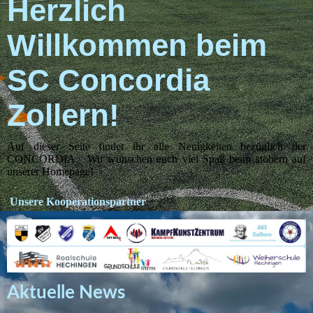
Herzlich
Willkommen beim
SC Concordia
Zollern!
Auf dieser Seite findet ihr alle Neuigkeiten bezüglich der
CONCORDIA. Wir wünschen euch viel Spaß beim stöbern auf
unserer Homepage!
Unsere Kooperationspartner
Aktuelle News