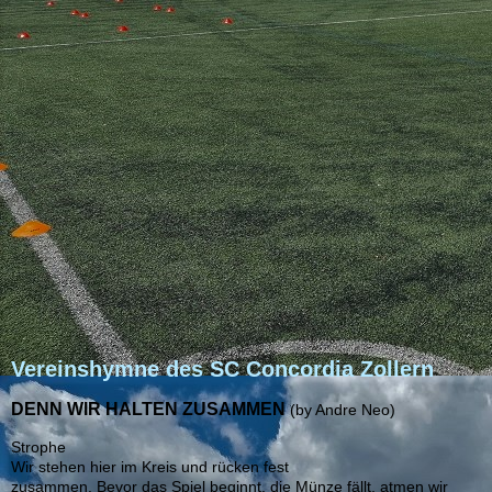
Vereinshymne des SC Concordia Zollern
DENN WIR HALTEN ZUSAMMEN
(
by Andre Neo)
Strophe
Wir stehen hier im Kreis und rücken fest
zusammen. Bevor das Spiel beginnt, die Münze fällt, atmen wir