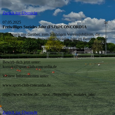
Zurück zur Übersicht
07.05.2025
Freiwilliges Soziales Jahr (FSJ)@CONCORDIA
Wir freuen uns darüber, zum 5-jährigen Vereinsjubiläum, die
Anerkennung für ein freiwilliges soziales Jahr im Bereich Schule
und Sport durch Landessportverband Baden-Württemberg erhalten
zu haben. Der wöchentliche Umfang der Tätigkeit beträgt 38,5
Stunden.
Bewirb dich jetzt unter:
kontakt@sport-club-concordia.de
Weitere Informationen unter:
www.sport-club-concordia.de
https://www.lsvbw.de/.../spor.../freiwilliges_soziales_jahr/
Zurück zur Übersicht