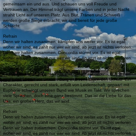
gemeinsam ein und aus. Und schauen uns voll Freude und
Vertrauen an. Der Himmel trägt unsere Farben und in jeder Nacht
strahlt Licht auf unseren Platz. Aus Blut, Tränen und Schweiß
werden große Siege erbracht, wir sind bereit für jede große
Schlacht.
Refrain
Denn wir halten zusammen, kämpfen uns weiter vor. Es ist egal
woher wir sind, es zählt nur wer wir sind, ab jetzt ist nichts verloren.
Denn wir halten zusammen, Concordia stürmt vor. Es ist egal
woher wir sind, es zählt nur wer wir sind. Ab jetzt ist nichts verloren.
Strophe
Der Gegenangriff folgt zugleich, rollt geballt auf uns zu. Wir stehen
als Rudel Löwen vor unserer Burg und verteidigen den Schatz. Ein
Charakter, gerecht und stark, erfüllt von Leidenschaft, gepaart mit
Euphorie schwingt unseren Bund wie Musik im Takt. Wir sprechen
viele Sprachen, doch eine ganz bestimmt. Das ist die Liebe für das
Uns, ein großes Herz, das wir sind.
Refrain
Denn wir halten zusammen, kämpfen uns weiter vor. Es ist egal
woher wir sind, es zählt nur wer wir sind, ab jetzt ist nichts verloren.
Denn wir halten zusammen, Concordia stürmt vor. Es ist egal
woher wir sind, es zählt nur wer wir sind. Ab jetzt ist nichts verloren.